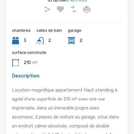
ID du bien:
RH-993
chambres
salles de bain
garage
3
2
2
surface construite
210
m²
Description
Location magnifique appartement Haut standing à
agdal d’une superficie de 210 m² avec une vue
imprenable, dans un immeuble propre avec
ascenseur, 2 places de voiture au garage, situé dans
un endroit calme sécurisée, composé de double