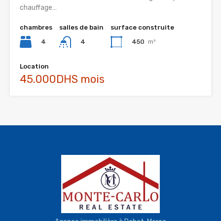
chauffage…
chambres
salles de bain
surface construite
4
450
m²
4
Location
45.000DHS mois