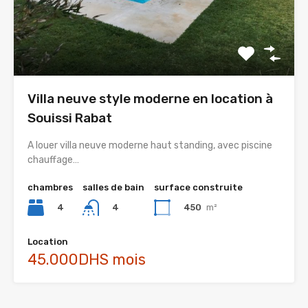
Villa neuve style moderne en location à
Souissi Rabat
A louer villa neuve moderne haut standing, avec piscine
chauffage…
chambres
salles de bain
surface construite
4
450
m²
4
Location
45.000DHS mois