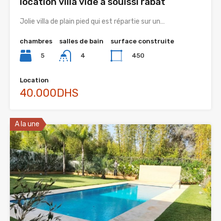
location villa vide a souissi rabat
Jolie villa de plain pied qui est répartie sur un…
chambres
salles de bain
surface construite
5
450
4
Location
40.000DHS
A la une