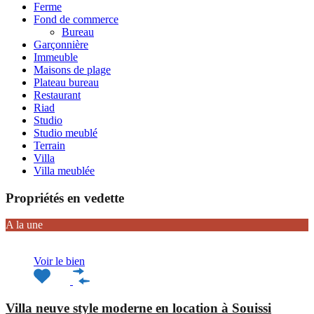
Ferme
Fond de commerce
Bureau
Garçonnière
Immeuble
Maisons de plage
Plateau bureau
Restaurant
Riad
Studio
Studio meublé
Terrain
Villa
Villa meublée
Propriétés en vedette
A la une
Voir le bien
Villa neuve style moderne en location à Souissi