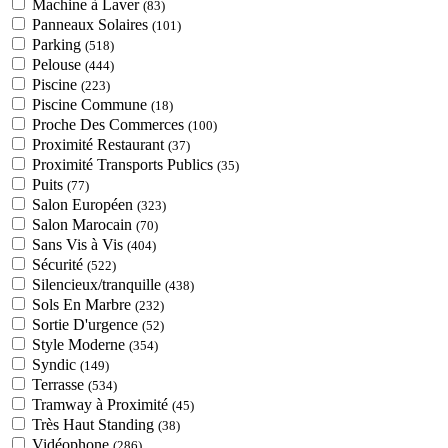
Machine à Laver
(83)
Panneaux Solaires
(101)
Parking
(518)
Pelouse
(444)
Piscine
(223)
Piscine Commune
(18)
Proche Des Commerces
(100)
Proximité Restaurant
(37)
Proximité Transports Publics
(35)
Puits
(77)
Salon Européen
(323)
Salon Marocain
(70)
Sans Vis à Vis
(404)
Sécurité
(522)
Silencieux/tranquille
(438)
Sols En Marbre
(232)
Sortie D'urgence
(52)
Style Moderne
(354)
Syndic
(149)
Terrasse
(534)
Tramway à Proximité
(45)
Très Haut Standing
(38)
Vidéophone
(286)