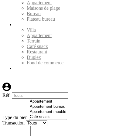
Appartement
Maisons de plage
Bureau
Plateau bureau
Vente
Villa
Appartement
Terrain
Café snack
Restaurant
Duplex
Fond de commerce
Contact
+212(0) 661 464 037
Réf.
Type du bien
Transaction