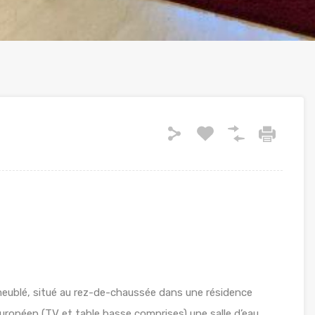
eublé, situé au rez-de-chaussée dans une résidence
 européen (TV et table basse comprises),une salle d’eau