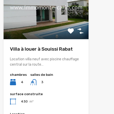
Villa à louer à Souissi Rabat
Location villa neuf avec piscine chauffage
central sur la route…
chambres
salles de bain
4
3
surface construite
430
m²