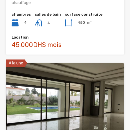
chauffage…
chambres
salles de bain
surface construite
4
450
m²
4
Location
45.000DHS mois
A la une