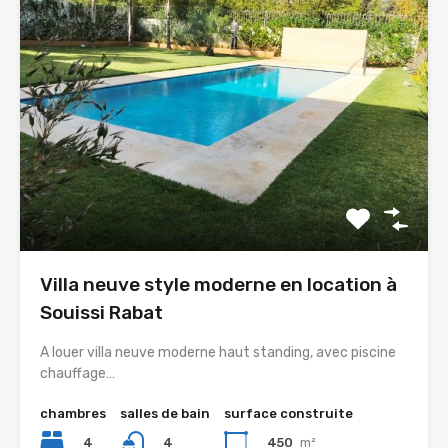
Villa neuve style moderne en location à
Souissi Rabat
A louer villa neuve moderne haut standing, avec piscine
chauffage…
chambres
salles de bain
surface construite
4
450
m²
4