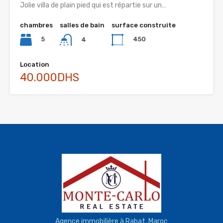
Jolie villa de plain pied qui est répartie sur un…
chambres
salles de bain
surface construite
5
450
4
Location
40.000DHS
Agence immobilière à Rabat, Maroc