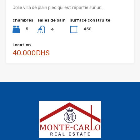
Jolie villa de plain pied qui est répartie sur un…
chambres
salles de bain
surface construite
5
450
4
Location
40.000DHS