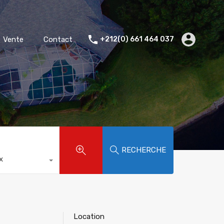
Accueil
Location
Vente
Contact
Vente
Contact
+212(0) 661 464 037
RECHERCHE
x
Location