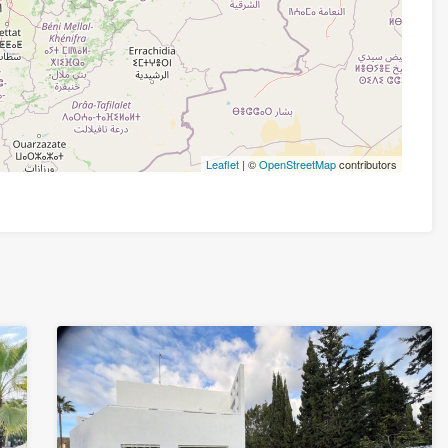
Leaflet
| ©
OpenStreetMap
contributors