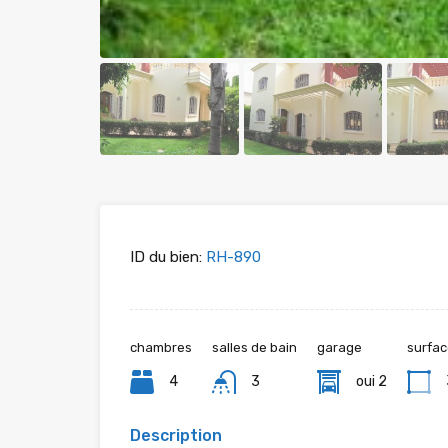
ID du bien:
RH-890
chambres
salles de bain
garage
surfac
4
3
oui 2
Description