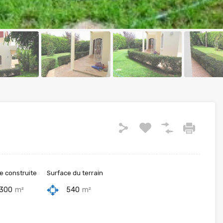
e construite
Surface du terrain
300
m²
540
m²