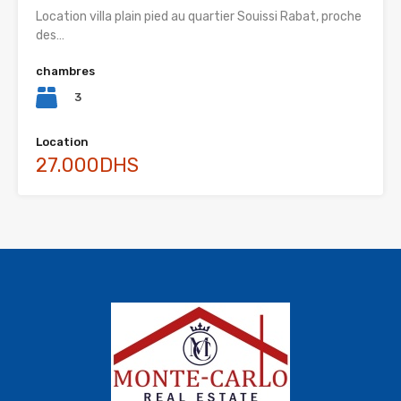
Location villa plain pied au quartier Souissi Rabat, proche
des…
chambres
3
Location
27.000DHS