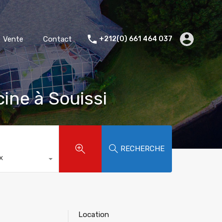
Accueil
Location
Vente
Contact
Vente
Contact
+212(0) 661 464 037
cine à Souissi
RECHERCHE
x
Location