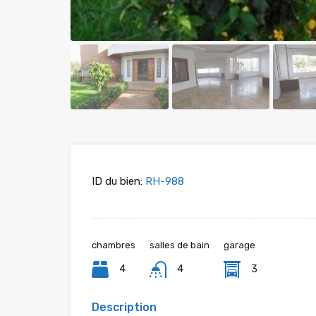
ID du bien:
RH-988
chambres
salles de bain
garage
4
4
3
Description