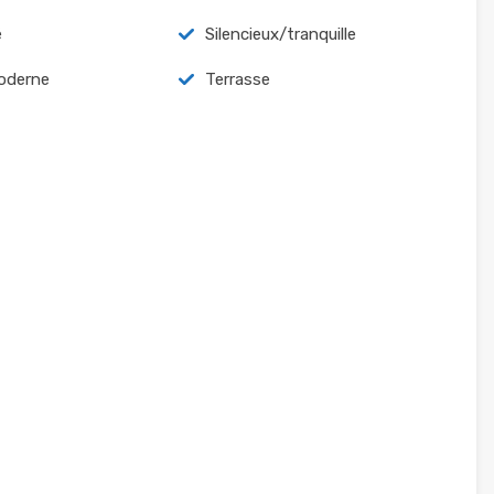
é
Silencieux/tranquille
oderne
Terrasse