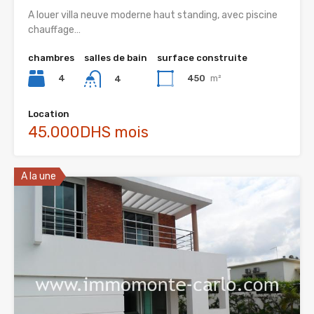
A louer villa neuve moderne haut standing, avec piscine
chauffage…
chambres
salles de bain
surface construite
4
450
m²
4
Location
45.000DHS mois
A la une