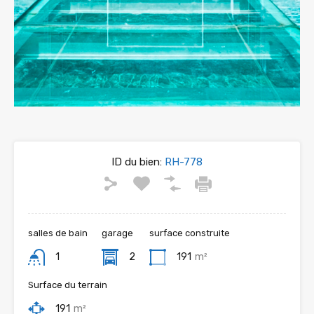
ID du bien:
RH-778
salles de bain
garage
surface construite
1
2
191
m²
Surface du terrain
191
m²