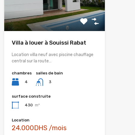
Villa à louer à Souissi Rabat
Location villa neuf avec piscine chauffage
central sur la route…
chambres
salles de bain
4
3
surface construite
430
m²
Location
24.000DHS /mois