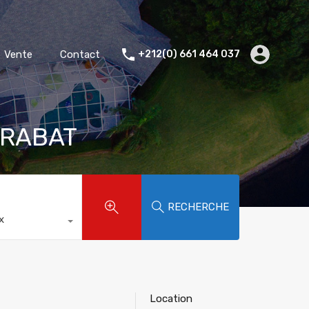
Accueil
Location
Vente
Contact
Vente
Contact
+212(0) 661 464 037
i RABAT
RECHERCHE
x
Location