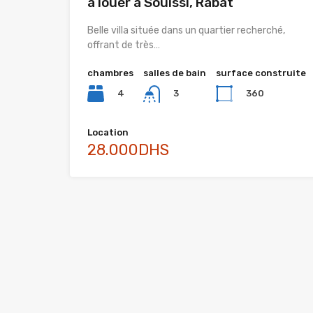
à louer à Souissi, Rabat
Belle villa située dans un quartier recherché,
offrant de très…
chambres
salles de bain
surface construite
4
360
3
Location
28.000DHS