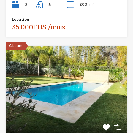
3
200
m²
3
Location
35.000DHS /mois
A la une