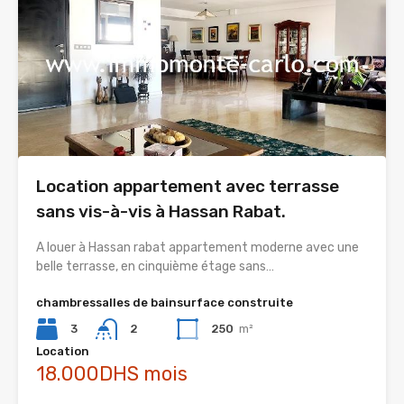
Location appartement avec terrasse
sans vis-à-vis à Hassan Rabat.
A louer à Hassan rabat appartement moderne avec une
belle terrasse, en cinquième étage sans…
chambres
salles de bain
surface construite
3
2
250
m²
Location
18.000DHS mois