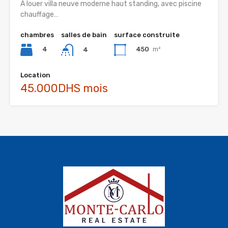
A louer villa neuve moderne haut standing, avec piscine
chauffage…
chambres
salles de bain
surface construite
4
450
m²
4
Location
45.000DHS mois