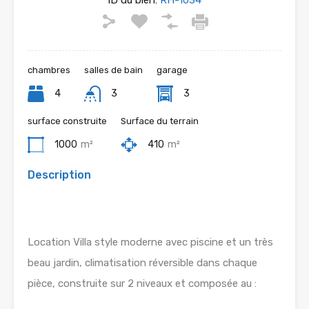
ID du bien:
RH-1034
chambres
salles de bain
garage
4
3
3
surface construite
Surface du terrain
1000
m²
410
m²
Description
Location Villa style moderne avec piscine et un très
beau jardin, climatisation réversible dans chaque
pièce, construite sur 2 niveaux et composée au :