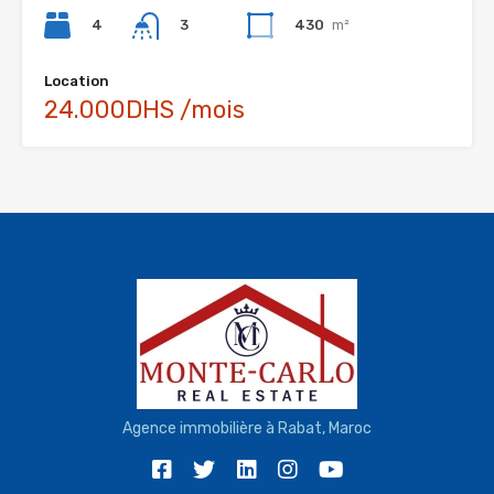
4
430
m²
3
Location
24.000DHS /mois
Agence immobilière à Rabat, Maroc