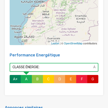
Leaflet
| ©
OpenStreetMap
contributors
Performance Energétique
CLASSE ÉNERGIE:
A
A+
A
B
C
D
E
F
G
Annonces similaires