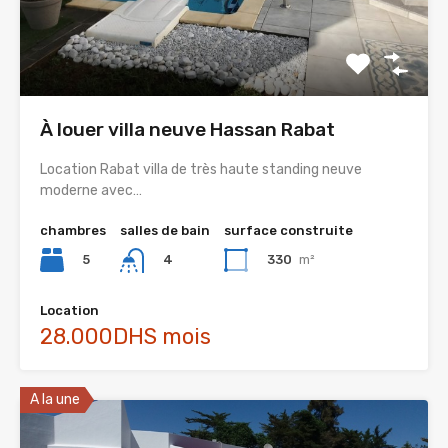
À louer villa neuve Hassan Rabat
Location Rabat villa de très haute standing neuve
moderne avec…
chambres
salles de bain
surface construite
5
330
m²
4
Location
28.000DHS mois
A la une