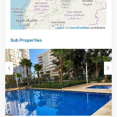
Leaflet
| ©
OpenStreetMap
contributors
Sub Properties
Previous
Next