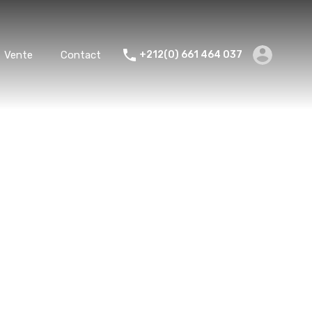
Accueil
Location
Vente
Contact
Vente
Contact
+212(0) 661 464 037