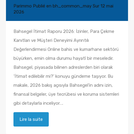
Par
immo
Publié en
bh_common_may
Sur
12 mai
2026
Bahsegel İtimat Raporu 2026: İzinler, Para Çekme
Kanıtları ve Müşteri Deneyimi Ayrıntılı
Değerlendirmesi Online bahis ve kumarhane sektörü
büyürken, emin olma durumu hayatî bir meseledir.
Bahsegel, piyasada bilinen adreslerden biri olarak
‘İtimat edilebilir mi?’ konuyu gündeme taşıyor. Bu
makale, 2026 bakış açısıyla Bahsegel’in adını izin,
finansal belgeler, üye tecrübesi ve koruma sistemleri
gibi detaylarla inceliyor….
Lire la suite