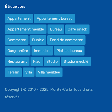
Étiquettes
Appartement
Appartement bureau
Appartement meublé
Bureau
Café snack
Commerce
Duplex
Fond de commerce
Garçonnière
Immeuble
Plateau bureau
Restaurant
Riad
Studio
Studio meublé
Terrain
Villa
Villa meublée
Copyright © 2010 - 2025. Monte-Carlo Tous droits
réservés.