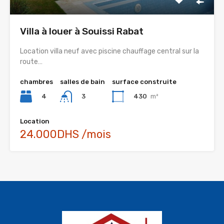
Villa à louer à Souissi Rabat
Location villa neuf avec piscine chauffage central sur la
route…
chambres
salles de bain
surface construite
4
430
m²
3
Location
24.000DHS /mois