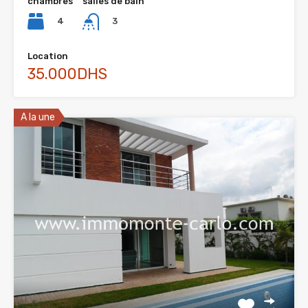
chambres
salles de bain
4
3
Location
35.000DHS
A la une