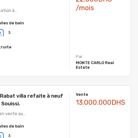
/mois
ocation à…
alles de bain
3
truite
Par
MONTE CARLO Real
Estate
Vente
Rabat villa refaite à neuf
13.000.000DHS
 Souissi.
 en vente au…
alles de bain
3