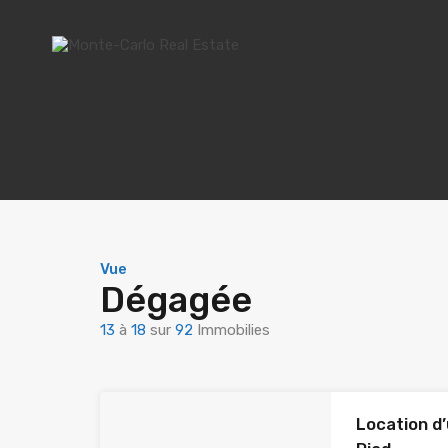
Vue
Dégagée
13
à
18
sur
92
Immobilies
Location d’