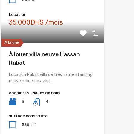
Location
35.000DHS /mois
A la une
À louer villa neuve Hassan
Rabat
Location Rabat villa de très haute standing
neuve moderne avec…
chambres
salles de bain
5
4
surface construite
330
m²