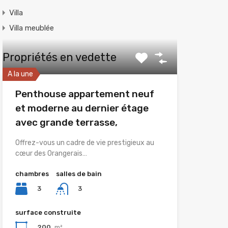
Villa
Villa meublée
Propriétés en vedette
A la une
Penthouse appartement neuf
et moderne au dernier étage
avec grande terrasse,
Offrez-vous un cadre de vie prestigieux au
cœur des Orangerais…
chambres
salles de bain
3
3
surface construite
200
m²