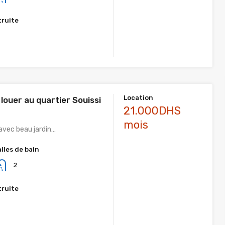
truite
Location
à louer au quartier Souissi
21.000DHS
mois
 avec beau jardin…
alles de bain
2
truite