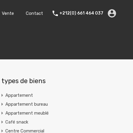
Accueil
Location
Vente
Contact
Vente
Contact
+212(0) 661 464 037
types de biens
Appartement
Appartement bureau
Appartement meublé
Café snack
Centre Commercial