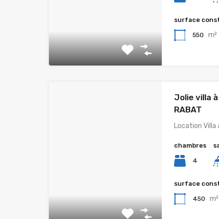
surface cons
m²
550
Jolie villa 
RABAT
Location Villa
chambres
s
4
surface cons
m²
450