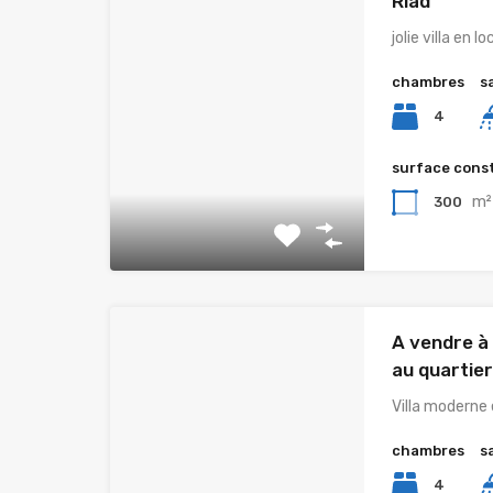
Riad
jolie villa en l
chambres
s
4
surface cons
m²
300
A vendre à 
au quartier
Villa moderne
chambres
s
4