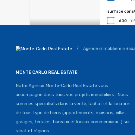
surface cons
m
600
/
Agence immobilière à Raba
Vente villa
Hay Riad
MONTE CARLO REAL ESTATE
Villa d’angle à
Notre Agence Monte-Carlo Real Estate vous
chambres
s
accompagne dans tous vos projets immobiliers . Nous
4
sommes spécialisés dans la vente, l’achat et la location
de tous type de biens (appartements, maisons, villas,
surface cons
m²
garages, terrains, bureaux et locaux commerciaux…) sur
785
rabat et régions.