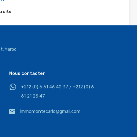
truite
²
t, Maroc
Vente
 sur une grande avenue à
8.500.000DHS
Nous contacter
 vendre sur…
+212 (0) 6 61 46 40 37 / +212 (0) 6
alles de bain
61 21 25 47
4
immomontecarlo@gmail.com
truite