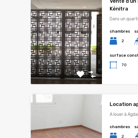
Vente d’un
Kénitra
Dans un quart
chambres
s
2
surface cons
70
Location a
A louer à Agd
chambres
s
2