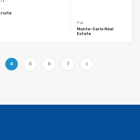
truite
Par
Monte-Carlo Real
Estate
4
5
6
7