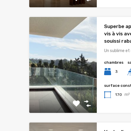
Superbe ap
vis à vis a
souissi rab
Un sublime et
chambres
s
3
surface cons
m²
170