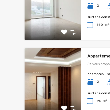
2
surface cons
m²
140
Apparteme
Je vous propo
chambres
s
2
surface cons
m²
95