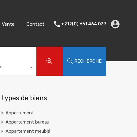
Accueil
Location
Vente
Contact
Vente
Contact
+212(0) 661 464 037
RECHERCHE
x
types de biens
Appartement
Appartement bureau
Appartement meublé