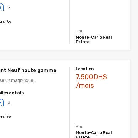
2
truite
Par
Monte-Carlo Real
Estate
Location
nt Neuf haute gamme
7.500DHS
se un magnifique…
/mois
alles de bain
2
truite
Par
Monte-Carlo Real
Estate