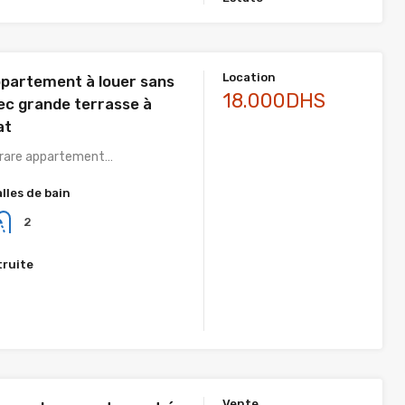
Location
partement à louer sans
18.000DHS
vec grande terrasse à
at
 rare appartement…
alles de bain
2
truite
Vente