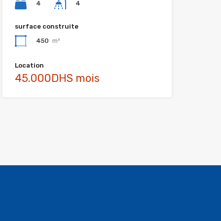
4
4
surface construite
450
m²
Location
45.000DHS mois