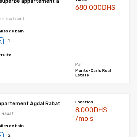
 superbe appartement á
680.000DHS
ier tout neuf…
alles de bain
1
truite
Par
Monte-Carlo Real
Estate
Location
ppartement Agdal Rabat
8.000DHS
al Rabat…
/mois
alles de bain
2