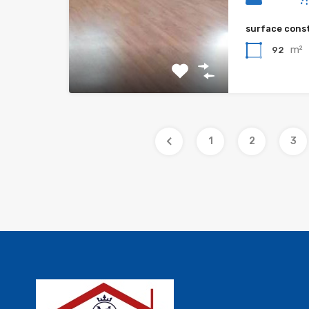
surface cons
m²
92
1
2
3