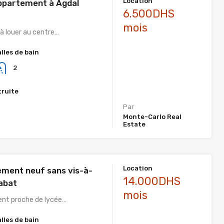
Location
ppartement à Agdal
6.500DHS
mois
 louer au centre…
alles de bain
2
truite
Par
Monte-Carlo Real
Estate
Location
ement neuf sans vis-à-
14.000DHS
Rabat
mois
nt proche de lycée…
alles de bain