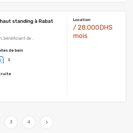
Location
 haut standing à Rabat
/ 28.000DHS
mois
in, bénéficiant de…
alles de bain
3
truite
3
4