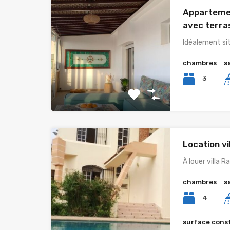
Appartemen
avec terra
Idéalement si
chambres
s
3
Location vi
À louer villa 
chambres
s
4
surface cons