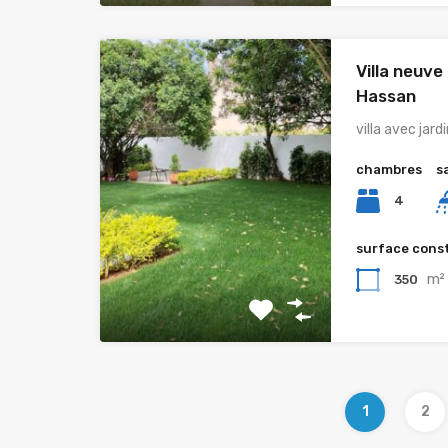
Villa neuve
Hassan
villa avec jard
chambres
s
4
surface cons
m²
350
1
2