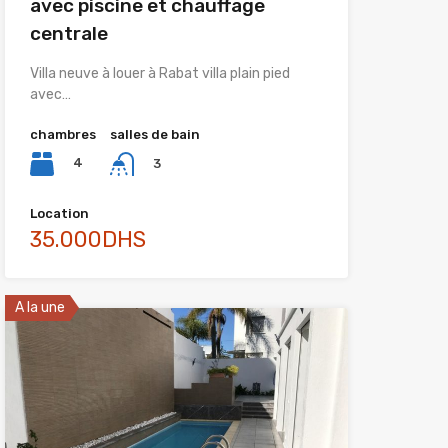
avec piscine et chauffage
centrale
Villa neuve à louer à Rabat villa plain pied
avec…
chambres
salles de bain
4
3
Location
35.000DHS
A la une