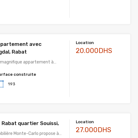
Location
ppartement avec
20.000DHS
gdal, Rabat
 magnifique appartement à…
urface construite
193
Location
er Rabat quartier Souissi,
27.000DHS
bilière Monte-Carlo propose à…