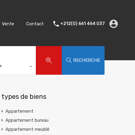
Accueil
Location
Vente
Contact
Vente
Contact
+212(0) 661 464 037
RECHERCHE
x
types de biens
Appartement
Appartement bureau
Appartement meublé