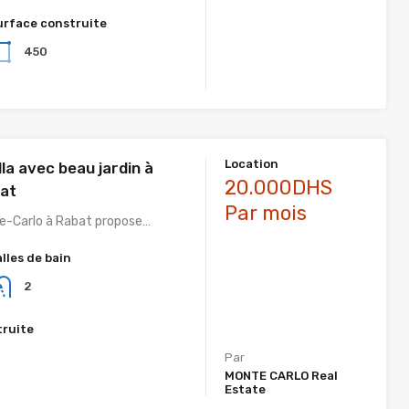
urface construite
450
Location
lla avec beau jardin à
20.000DHS
bat
Par mois
e-Carlo à Rabat propose…
alles de bain
2
truite
Par
MONTE CARLO Real
Estate