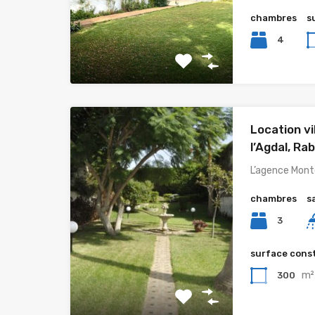
chambres
s
4
Location vi
l’Agdal, Ra
L’agence Mont
chambres
s
3
surface cons
m²
300