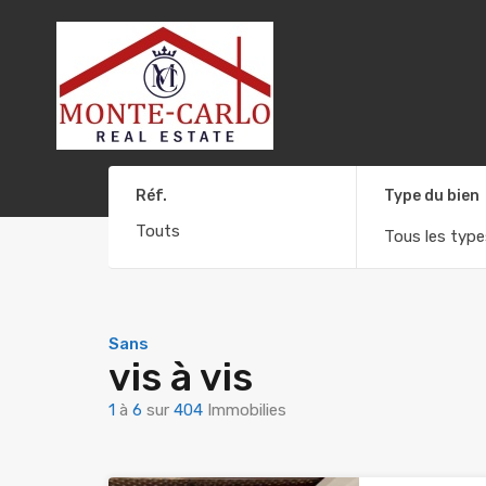
Réf.
Type du bien
Tous les type
Sans
vis à vis
1
à
6
sur
404
Immobilies