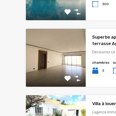
300
Superbe a
terrasse A
Découvrez ce
chambres
s
3
Villa à lou
L’agence immo