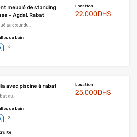
Location
t meublé de standing
22.000DHS
sse – Agdal, Rabat
tué au cœur du…
alles de bain
2
Location
lla avec piscine à rabat
25.000DHS
Rabat au…
alles de bain
3
truite