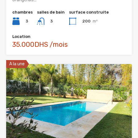
chambres
salles de bain
surface construite
3
200
m²
3
Location
35.000DHS /mois
A la une