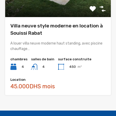
Villa neuve style moderne en location à
Souissi Rabat
A louer villa neuve moderne haut standing, avec piscine
chauffage…
chambres
salles de bain
surface construite
4
450
m²
4
Location
45.000DHS mois