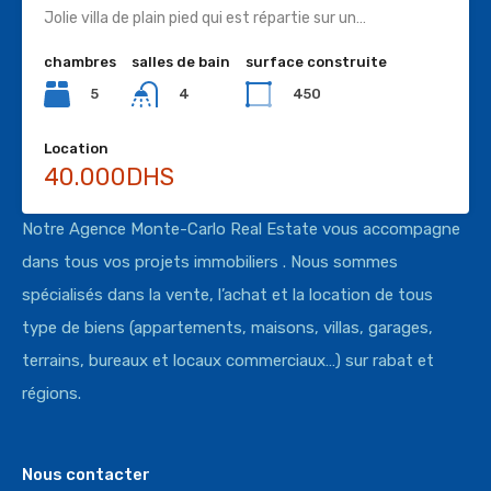
Jolie villa de plain pied qui est répartie sur un…
chambres
salles de bain
surface construite
Agence immobilière à Rabat, Maroc
5
450
4
Location
40.000DHS
MONTE CARLO REAL ESTATE
Notre Agence Monte-Carlo Real Estate vous accompagne
dans tous vos projets immobiliers . Nous sommes
spécialisés dans la vente, l’achat et la location de tous
type de biens (appartements, maisons, villas, garages,
terrains, bureaux et locaux commerciaux…) sur rabat et
régions.
Nous contacter