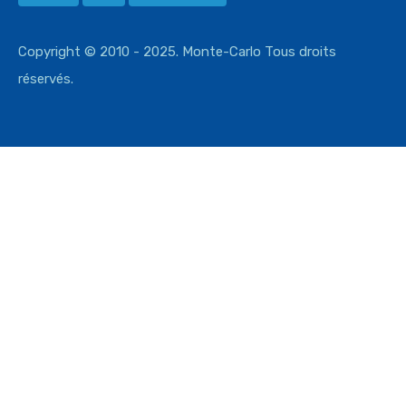
Copyright © 2010 - 2025. Monte-Carlo Tous droits
réservés.
Comparer les biens
Comparer
You can only compare 4 properties, any new property added will
replace the first one from the comparison.