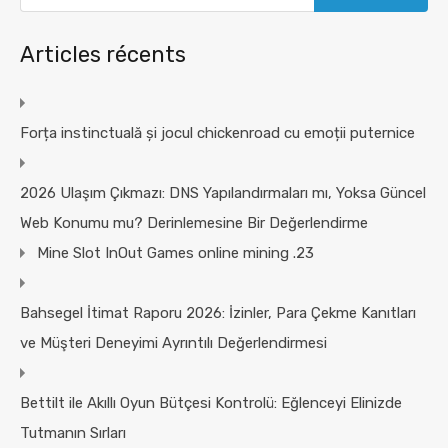
Articles récents
Forța instinctuală și jocul chickenroad cu emoții puternice
2026 Ulaşım Çıkmazı: DNS Yapılandırmaları mı, Yoksa Güncel
Web Konumu mu? Derinlemesine Bir Değerlendirme
Mine Slot InOut Games online mining .23
Bahsegel İtimat Raporu 2026: İzinler, Para Çekme Kanıtları
ve Müşteri Deneyimi Ayrıntılı Değerlendirmesi
Bettilt ile Akıllı Oyun Bütçesi Kontrolü: Eğlenceyi Elinizde
Tutmanın Sırları