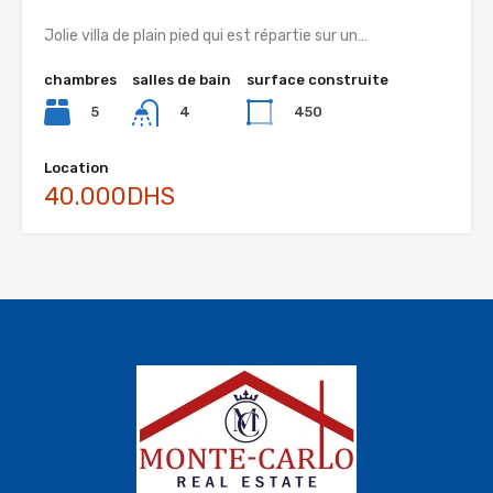
Jolie villa de plain pied qui est répartie sur un…
chambres
salles de bain
surface construite
5
450
4
Location
40.000DHS